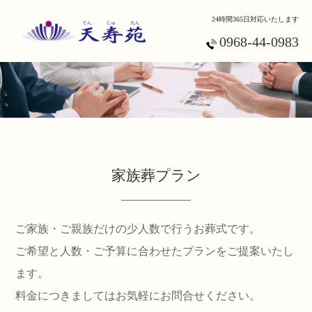
24時間365日対応いたします
0968-44-0983
ホーム
事前相談
会館案内【本 館】
家族葬プラン
会館案内【くたみ会館】
ご家族・ご親族だけの少人数で行うお葬式です。
ご希望と人数・ご予算に合わせたプランをご提案いたし
会館案内【植木会館】
ます。
料金につきましてはお気軽にお問合せください。
お葬式プラン