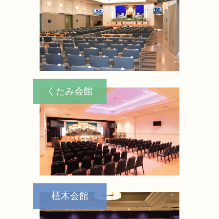
くたみ会館
植木会館