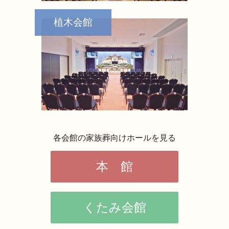
植木会館
各会館の家族葬向けホールを見る
本 館
くたみ会館